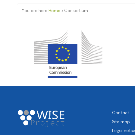
You are here:
Home
>
Consortium
Contact
Site map
Legal notic